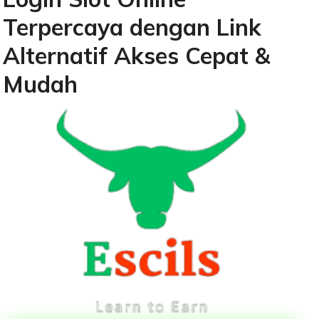
Terpercaya dengan Link
Alternatif Akses Cepat &
Mudah