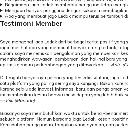
Bagaimana Jago Ledak membantu pengguna tetap mengi
Mengapa banyak pengguna dengan sukarela membagikan
Apa yang membuat Jago Ledak mampu terus bertumbuh da
Testimoni Member
Saya mengenal Jago Ledak dari berbagai cerita positif yang
ingin melihat apa yang membuat banyak orang tertarik, tetap
dalam, saya menemukan pengalaman yang memberikan kesan
menghadirkan wawasan, pembaruan, dan hal-hal baru yan
optimis dengan perkembangan yang ditawarkan.
— Ante (Ci
Di tengah banyaknya pilihan yang tersedia saat ini, Jago Le
satu platform yang paling sering saya kunjungi. Bukan karen
karena selalu ada inovasi, informasi baru, dan pengalaman 
ini memberikan kesan bahwa masa depan yang lebih baik se
— Kiki (Manado)
Biasanya saya membutuhkan waktu untuk benar-benar me
sebuah platform. Namun bersama Jago Ledak, kesan positif m
Kemudahan penggunaan, tampilan yang nyaman, dan perk