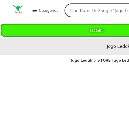
Skip
Search
Jago
to
Categories
for
Ledak
Content
items
or
shops
LOGIN
Jago Leda
Jago Ledak
STORE Jago Le