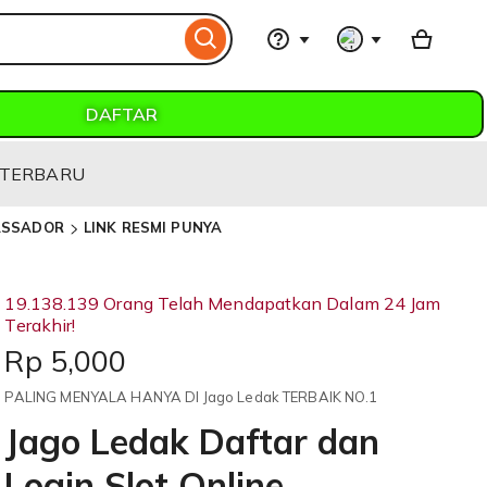
DAFTAR
k TERBARU
ASSADOR
LINK RESMI PUNYA
19.138.139 Orang Telah Mendapatkan Dalam 24 Jam
Terakhir!
Price:
Rp 5,000
PALING MENYALA HANYA DI Jago Ledak TERBAIK NO.1
Jago Ledak Daftar dan
Login Slot Online