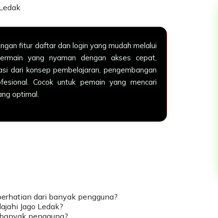
engan fitur daftar dan login yang mudah melalui
n bermain yang nyaman dengan akses cepat,
rasi dari konsep pembelajaran, pengembangan
rofesional. Cocok untuk pemain yang mencari
ng optimal.
erhatian dari banyak pengguna?
jahi Jago Ledak?
h banyak pengguna?