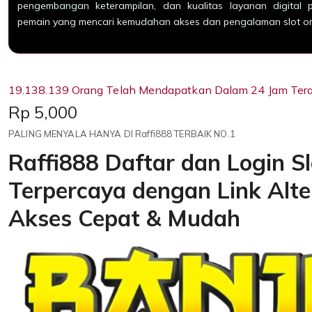
pengembangan keterampilan, dan kualitas layanan digital p
pemain yang mencari kemudahan akses dan pengalaman slot onl
19.138.139 Orang Telah Mendapatkan Dalam 24 Jam Tera
Price:
Rp 5,000
PALING MENYALA HANYA DI Raffi888 TERBAIK NO.1
Raffi888 Daftar dan Login Sl
Terpercaya dengan Link Alte
Akses Cepat & Mudah