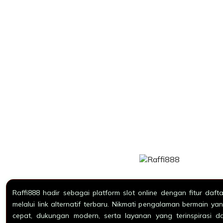
Raffi888 hadir sebagai platform slot online dengan fitur daf
melalui link alternatif terbaru. Nikmati pengalaman bermain 
cepat, dukungan modern, serta layanan yang terinspirasi da