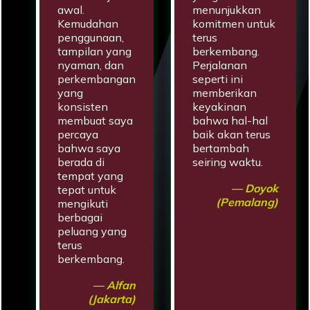
awal.
menunjukkan
Kemudahan
komitmen untuk
penggunaan,
terus
tampilan yang
berkembang.
nyaman, dan
Perjalanan
perkembangan
seperti ini
yang
memberikan
konsisten
keyakinan
membuat saya
bahwa hal-hal
percaya
baik akan terus
bahwa saya
bertambah
berada di
seiring waktu.
tempat yang
— Doyok
tepat untuk
(Pemalang)
mengikuti
berbagai
peluang yang
terus
berkembang.
— Alfan
(Jakarta)