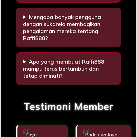
Mengapa banyak pengguna
dengan sukarela membagikan
pengalaman mereka tentang
Raffi888?
Apa yang membuat Raffi888
mampu terus bertumbuh dan
tetap diminati?
Testimoni Member
Saya
Pada awalnya