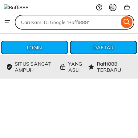
Raffi888
Skip
to
Search
Browse
ontent
for
items
or
shops
LOGIN
DAFTAR
SITUS SANGAT
YANG
Raffi888
AMPUH
ASLI
TERBARU