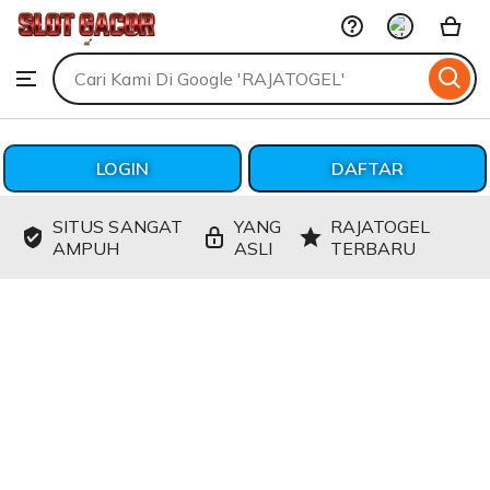
RAJATOGEL
Skip
to
Search
Browse
ontent
for
items
or
shops
LOGIN
DAFTAR
SITUS SANGAT
YANG
RAJATOGEL
AMPUH
ASLI
TERBARU