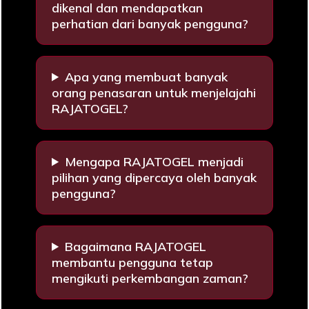
dikenal dan mendapatkan
perhatian dari banyak pengguna?
Apa yang membuat banyak
orang penasaran untuk menjelajahi
RAJATOGEL?
Mengapa RAJATOGEL menjadi
pilihan yang dipercaya oleh banyak
pengguna?
Bagaimana RAJATOGEL
membantu pengguna tetap
mengikuti perkembangan zaman?