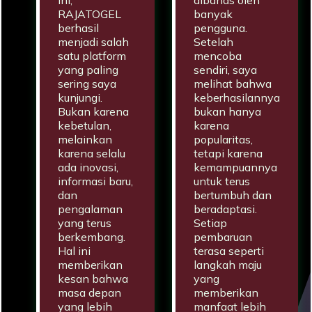
RAJATOGEL
banyak
berhasil
pengguna.
menjadi salah
Setelah
satu platform
mencoba
yang paling
sendiri, saya
sering saya
melihat bahwa
kunjungi.
keberhasilannya
Bukan karena
bukan hanya
kebetulan,
karena
melainkan
popularitas,
karena selalu
tetapi karena
ada inovasi,
kemampuannya
informasi baru,
untuk terus
dan
bertumbuh dan
pengalaman
beradaptasi.
yang terus
Setiap
berkembang.
pembaruan
Hal ini
terasa seperti
memberikan
langkah maju
kesan bahwa
yang
masa depan
memberikan
yang lebih
manfaat lebih