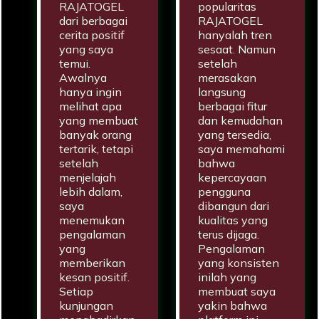
RAJATOGEL
popularitas
dari berbagai
RAJATOGEL
cerita positif
hanyalah tren
yang saya
sesaat. Namun
temui.
setelah
Awalnya
merasakan
hanya ingin
langsung
melihat apa
berbagai fitur
yang membuat
dan kemudahan
banyak orang
yang tersedia,
tertarik, tetapi
saya memahami
setelah
bahwa
menjelajah
kepercayaan
lebih dalam,
pengguna
saya
dibangun dari
menemukan
kualitas yang
pengalaman
terus dijaga.
yang
Pengalaman
memberikan
yang konsisten
kesan positif.
inilah yang
Setiap
membuat saya
kunjungan
yakin bahwa