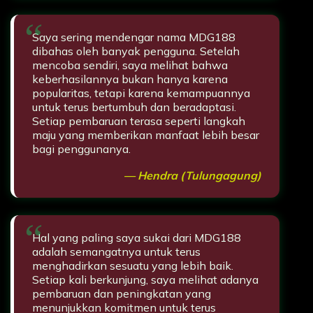
Saya sering mendengar nama MDG188
dibahas oleh banyak pengguna. Setelah
mencoba sendiri, saya melihat bahwa
keberhasilannya bukan hanya karena
popularitas, tetapi karena kemampuannya
untuk terus bertumbuh dan beradaptasi.
Setiap pembaruan terasa seperti langkah
maju yang memberikan manfaat lebih besar
bagi penggunanya.
— Hendra (Tulungagung)
Hal yang paling saya sukai dari MDG188
adalah semangatnya untuk terus
menghadirkan sesuatu yang lebih baik.
Setiap kali berkunjung, saya melihat adanya
pembaruan dan peningkatan yang
menunjukkan komitmen untuk terus