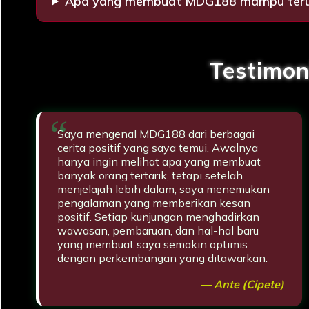
Apa yang membuat MDG188 mampu terus 
Testimo
Saya mengenal MDG188 dari berbagai
cerita positif yang saya temui. Awalnya
hanya ingin melihat apa yang membuat
banyak orang tertarik, tetapi setelah
menjelajah lebih dalam, saya menemukan
pengalaman yang memberikan kesan
positif. Setiap kunjungan menghadirkan
wawasan, pembaruan, dan hal-hal baru
yang membuat saya semakin optimis
dengan perkembangan yang ditawarkan.
— Ante (Cipete)