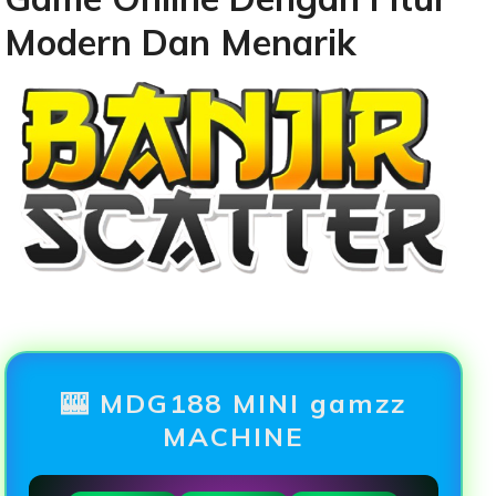
Modern Dan Menarik
🎰 MDG188 MINI gamzz
MACHINE