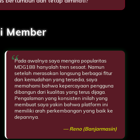
bertumbuh dan tetap diminati?
ni Member
Pada awalnya saya mengira popularitas
MDG188 hanyalah tren sesaat. Namun
setelah merasakan langsung berbagai fitur
dan kemudahan yang tersedia, saya
memahami bahwa kepercayaan pengguna
dibangun dari kualitas yang terus dijaga.
Pengalaman yang konsisten inilah yang
membuat saya yakin bahwa platform ini
memiliki arah perkembangan yang baik ke
depannya.
— Reno (Banjarmasin)