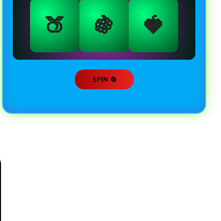
🍑
🍇
🍓
SPIN 🔄