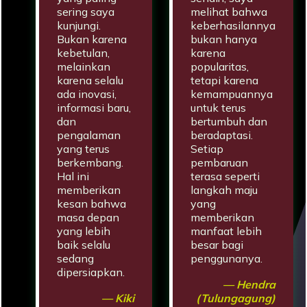
sering saya
melihat bahwa
kunjungi.
keberhasilannya
Bukan karena
bukan hanya
kebetulan,
karena
melainkan
popularitas,
karena selalu
tetapi karena
ada inovasi,
kemampuannya
informasi baru,
untuk terus
dan
bertumbuh dan
pengalaman
beradaptasi.
yang terus
Setiap
berkembang.
pembaruan
Hal ini
terasa seperti
memberikan
langkah maju
kesan bahwa
yang
masa depan
memberikan
yang lebih
manfaat lebih
baik selalu
besar bagi
sedang
penggunanya.
dipersiapkan.
— Hendra
— Kiki
(Tulungagung)