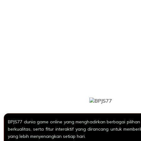
BPJS77 dunia game online yang menghadirkan berbagai pilihan 
berkualitas, serta fitur interaktif yang dirancang untuk memb
yang lebih menyenangkan setiap hari.