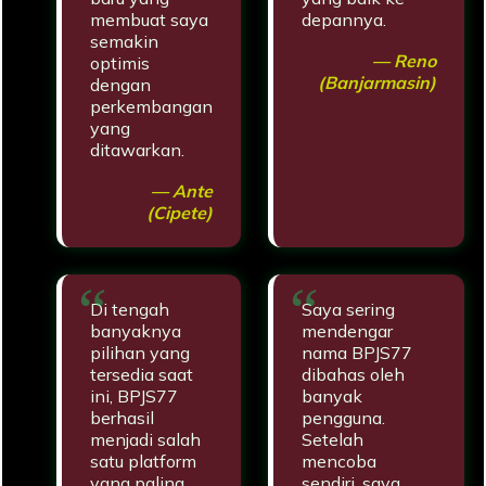
membuat saya
depannya.
semakin
— Reno
optimis
(Banjarmasin)
dengan
perkembangan
yang
ditawarkan.
— Ante
(Cipete)
Di tengah
Saya sering
banyaknya
mendengar
pilihan yang
nama BPJS77
tersedia saat
dibahas oleh
ini, BPJS77
banyak
berhasil
pengguna.
menjadi salah
Setelah
satu platform
mencoba
yang paling
sendiri, saya