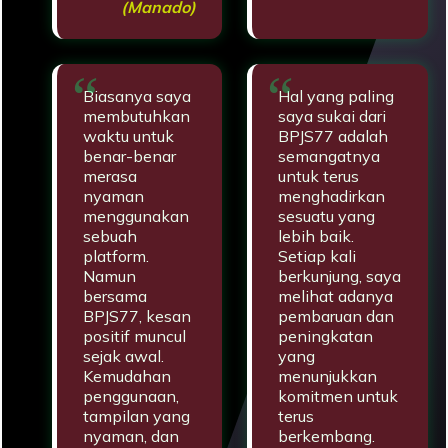
(Manado)
Biasanya saya
Hal yang paling
membutuhkan
saya sukai dari
waktu untuk
BPJS77 adalah
benar-benar
semangatnya
merasa
untuk terus
nyaman
menghadirkan
menggunakan
sesuatu yang
sebuah
lebih baik.
platform.
Setiap kali
Namun
berkunjung, saya
bersama
melihat adanya
BPJS77, kesan
pembaruan dan
positif muncul
peningkatan
sejak awal.
yang
Kemudahan
menunjukkan
penggunaan,
komitmen untuk
tampilan yang
terus
nyaman, dan
berkembang.