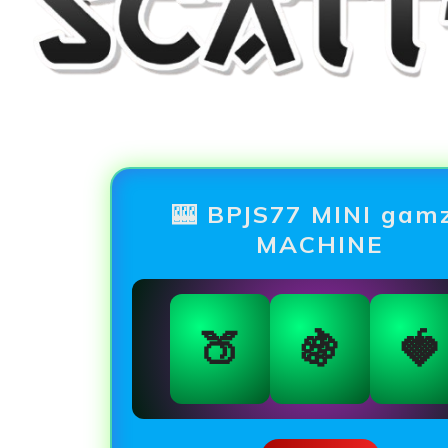
🎰 BPJS77 MINI gam
MACHINE
🍑
🍇
🍓