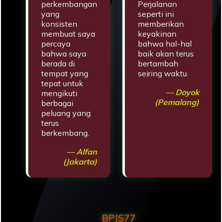
perkembangan
Perjalanan
yang
seperti ini
konsisten
memberikan
membuat saya
keyakinan
percaya
bahwa hal-hal
bahwa saya
baik akan terus
berada di
bertambah
tempat yang
seiring waktu.
tepat untuk
— Doyok
mengikuti
(Pemalang)
berbagai
peluang yang
terus
berkembang.
— Alfan
(Jakarta)
BPJS77