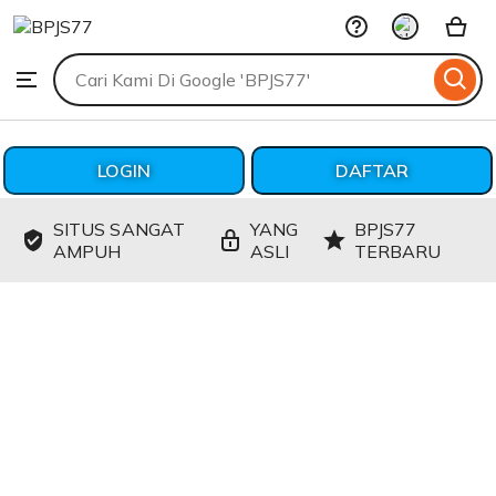
BPJS77
Skip
to
Search
Browse
ontent
for
items
or
shops
LOGIN
DAFTAR
SITUS SANGAT
YANG
BPJS77
AMPUH
ASLI
TERBARU