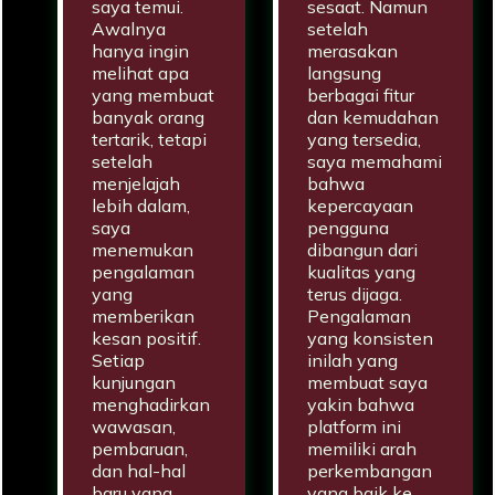
saya temui.
sesaat. Namun
Awalnya
setelah
hanya ingin
merasakan
melihat apa
langsung
yang membuat
berbagai fitur
banyak orang
dan kemudahan
tertarik, tetapi
yang tersedia,
setelah
saya memahami
menjelajah
bahwa
lebih dalam,
kepercayaan
saya
pengguna
menemukan
dibangun dari
pengalaman
kualitas yang
yang
terus dijaga.
memberikan
Pengalaman
kesan positif.
yang konsisten
Setiap
inilah yang
kunjungan
membuat saya
menghadirkan
yakin bahwa
wawasan,
platform ini
pembaruan,
memiliki arah
dan hal-hal
perkembangan
baru yang
yang baik ke