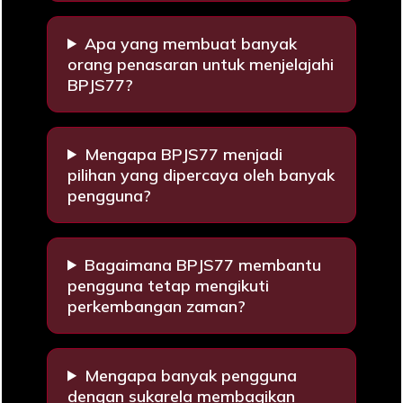
Apa yang membuat banyak
orang penasaran untuk menjelajahi
BPJS77?
Mengapa BPJS77 menjadi
pilihan yang dipercaya oleh banyak
pengguna?
Bagaimana BPJS77 membantu
pengguna tetap mengikuti
perkembangan zaman?
Mengapa banyak pengguna
dengan sukarela membagikan