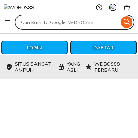
WDBOS88
Skip
to
Search
Browse
ontent
for
items
or
shops
LOGIN
DAFTAR
SITUS SANGAT
YANG
WDBOS88
AMPUH
ASLI
TERBARU