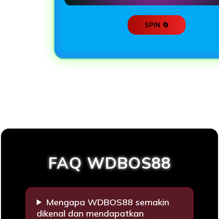
SPIN 🔄
Loading...
FAQ WDBOS88
Mengapa WDBOS88 semakin
dikenal dan mendapatkan