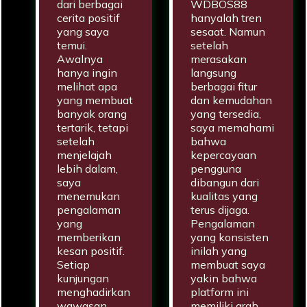
dari berbagai
WDBOS88
cerita positif
hanyalah tren
yang saya
sesaat. Namun
temui.
setelah
Awalnya
merasakan
hanya ingin
langsung
melihat apa
berbagai fitur
yang membuat
dan kemudahan
banyak orang
yang tersedia,
tertarik, tetapi
saya memahami
setelah
bahwa
menjelajah
kepercayaan
lebih dalam,
pengguna
saya
dibangun dari
menemukan
kualitas yang
pengalaman
terus dijaga.
yang
Pengalaman
memberikan
yang konsisten
kesan positif.
inilah yang
Setiap
membuat saya
kunjungan
yakin bahwa
menghadirkan
platform ini
wawasan,
memiliki arah