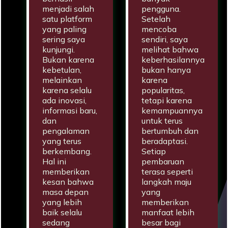
menjadi salah
pengguna.
satu platform
Setelah
yang paling
mencoba
sering saya
sendiri, saya
kunjungi.
melihat bahwa
Bukan karena
keberhasilannya
kebetulan,
bukan hanya
melainkan
karena
karena selalu
popularitas,
ada inovasi,
tetapi karena
informasi baru,
kemampuannya
dan
untuk terus
pengalaman
bertumbuh dan
yang terus
beradaptasi.
berkembang.
Setiap
Hal ini
pembaruan
memberikan
terasa seperti
kesan bahwa
langkah maju
masa depan
yang
yang lebih
memberikan
baik selalu
manfaat lebih
sedang
besar bagi