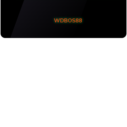
WDBOS88