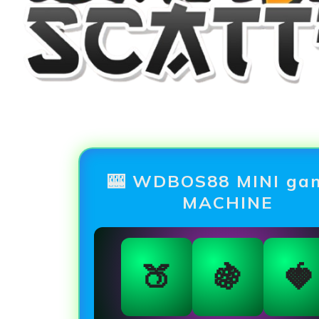
🎰 WDBOS88 MINI ga
MACHINE
🍑
🍇
🍓