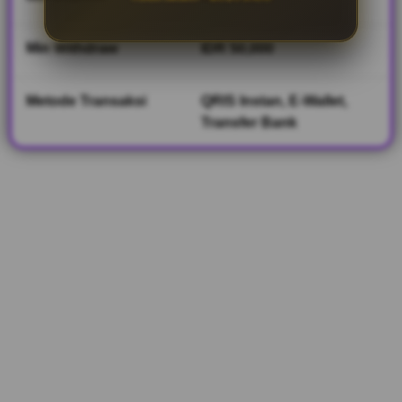
w
l
i
Min Withdraw
IDR 50,000
c
e
n
Metode Transaksi
QRIS Instan, E-Wallet,
s
Transfer Bank
e
d
e
t
a
i
l
s